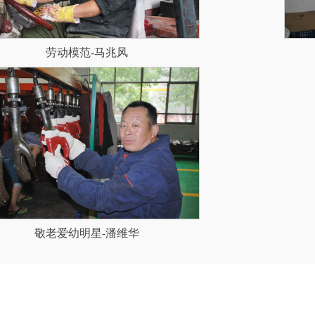
劳动模范-马兆风
敬老爱幼明星-潘维华