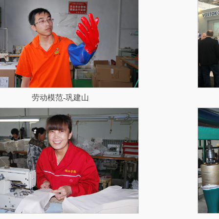
颗粒手套
耐磨手套
荧光手套
防化学手套
雨衣接袖手套
长款浸胶手套
劳动模范-巩建山