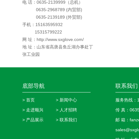
电 话：0635-2139999（总机）
0635-2968789 (内贸部)
0635-2139189 (外贸部)
手机：15163595932
15315799222
网 址：http://www.sxglove.com/
地 址：山东省高唐县鱼丘湖办事处丁
张工业园
底部导航
联系我们
> 首页
> 新闻中心
服务热线：151
> 走进顺兴
> 人才招聘
传 真：0635
> 产品展示
> 联系我们
邮 箱：fanze
sales@sxg