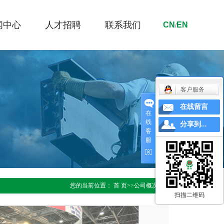
闻中心
人才招聘
联系我们
CN
EN
/
闻资讯
外贸专员
业资讯
车间人员
客户服务
术中心
在线留言
在
线
分享到...
客
服
您的当前位置：
首 页
>>
公司概况
>>
光荣榜
扫描二维码