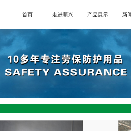
首页
走进顺兴
产品展示
新
公司简介
新款手套
联系我们
新
企业文化
六防手套
行
荣誉资质
耐油手套
技
营业执照
浸塑手套
公司场景
止滑手套
视频中心
家用手套
案例分享
防寒手套
光荣榜
光面手套
联系我们
粗面手套
砂面手套