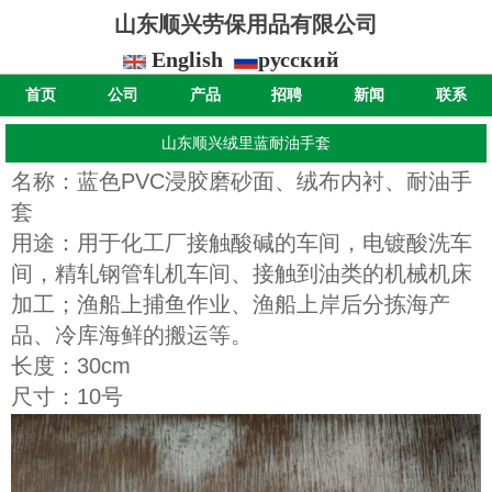
山东顺兴劳保用品有限公司
English
русский
首页
公司
产品
招聘
新闻
联系
山东顺兴绒里蓝耐油手套
名称：蓝色PVC浸胶磨砂面、绒布内衬、
耐油手
套
用途：用于化工厂接触酸碱的车间，电镀酸洗车
间，精轧钢管轧机车间、接触到油类的机械机床
加工；渔船上捕鱼作业、渔船上岸后分拣海产
品、冷库海鲜的搬运等。
长度：30cm
尺寸：10号