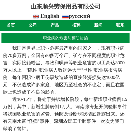
山东顺兴劳保用品有限公司
English
русский
首页
公司
产品
招聘
新闻
联系
职业病的危害与预防措施
我国是世界上职业危害最严重的国家之一，现有职业病
例
多万例，全国有
多万个厂、矿存在不同程度的职业危
70
60
害，实际接触粉尘、毒物和噪声等职业危害的职工高达
3000
万人以上，
隐性
职业病人数远远大于
显性
职业病报告病
"
"
"
"
例，每年因职业病工伤事故造成的直接经济损失达
亿
1000
元，不仅造成许多家庭、地区乃至社会的不稳定，而且在国
际上也造成了不良的影响。
近
年，将处于持续增长阶段，每年新增职业病例
10-15
1.5
万例，其中，新增尘肺病例
万人。河南张海超开胸验肺事件
1
将我国职业危害的监管、预防及诊断现状彻底暴露出来。还
有云南水富
怪病
事件、深圳农民工尘肺事件一次次为我们
“
”
敲响了警钟。