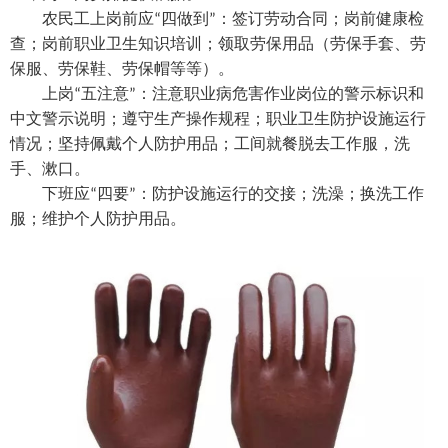
农民工上岗前应
四做到
：签订劳动合同；岗前健康检
“
”
查；岗前职业卫生知识培训；领取劳保用品
（
劳保手套
、劳
保服、劳保鞋、劳保帽等等）
。
上岗
五注意
：注意职业病危害作业岗位的警示标识和
“
”
中文警示说明；遵守生产操作规程；职业卫生防护设施运行
情况；坚持佩戴个人防护用品；工间就餐脱去工作服，洗
手、漱口。
下班应
四要
：防护设施运行的交接；洗澡；换洗工作
“
”
服；维护个人防护用品。