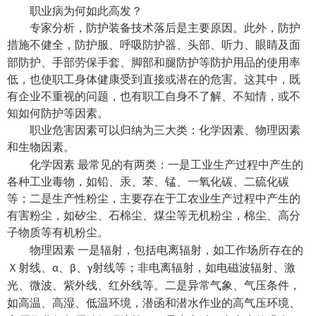
职业病为何如此高发？
专家分析，防护装备技术落后是主要原因。此外，防护
措施不健全，防护服、呼吸防护器、头部、听力、眼睛及面
手部劳保手套、
部防护、
脚部和腿防护等防护用品的使用率
低，也使职工身体健康受到直接或潜在的危害。这其中，既
有企业不重视的问题，也有职工自身不了解、不知情，或不
知如何防护等因素。
职业危害因素可以归纳为三大类：化学因素、物理因素
和生物因素。
化学因素
最常见的有两类：一是工业生产过程中产生的
各种工业毒物，如铅、汞、苯、锰、一氧化碳、二硫化碳
等；二是生产性粉尘，主要存在于工农业生产过程中产生的
有害粉尘，如矽尘、石棉尘、煤尘等无机粉尘，棉尘、高分
子物质等有机粉尘。
一是辐射，包括电离辐射，如工作场所存在的
物理因素
Ｘ射线、
、
、
射线等；非电离辐射，如电磁波辐射、激
α
β
γ
光、微波、紫外线、红外线等。二是异常气象、气压条件，
如高温、高湿、低温环境，潜函和潜水作业的高气压环境、