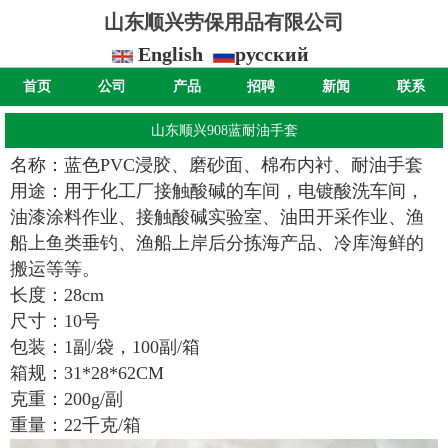
山东顺兴劳保用品有限公司
English
русский
首页
公司
产品
招聘
新闻
联系
山东顺兴908蓝耐油手套
名称：蓝色PVC浸胶、磨砂面、棉布内衬、耐油手套
用途：用于化工厂接触酸碱的车间，电镀酸洗车间，
油漆涂料作业、接触酸碱实验室、油田开采作业、渔
船上鱼类垂钓、渔船上岸后分拣海产品、冷库海鲜的
搬运等等。
长度：28cm
尺寸：10号
包装：1副/袋，100副/箱
箱规：31*28*62CM
克重：200g/副
重量：22千克/箱