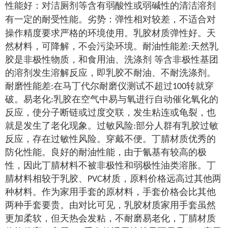
性能好：对洁厕剂等含有弱酸性或弱碱性的清洁溶剂
有一定的耐受性能。劣势
：
弹性相对较差，不适合对
操作精度要求严格的环境使用。
乳胶材质弹性好。天
然材料，可降解，不会污染环境。耐油性能差
天然乳
:
胶是非极性物质，和食用油、洗涤剂 等含非极性基团
的溶剂发生溶解反应，即乳胶不耐油、不耐洗涤剂。
耐磨性能差
在马丁代尔耐磨仪测试不超过
转就穿
:
100
破。易老化
乳胶在空气中易与氧进行自动催化氧化的
:
反应，使分子断链或过度交联，发生粘连或龟裂，也
就是发生了老化现象。过敏风险
部分人群有乳胶过敏
:
反应，存在过敏性风险。穿戴不便。丁腈材质优秀的
防化性能。良好的耐油性能，由于氰基有较高的极
性，因此丁腈材料不被非极性和弱极性油类溶胀。丁
腈材料相较于乳胶、
材质，原料价格远高过其他两
PVC
种材料。作为家用手套的原材料，手套价格会比其他
两种手套要贵。由对比可见，乳胶材质家用手套虽然
更加柔软，但天热会发粘，不耐磨易老化，丁腈材质