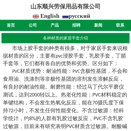
山东顺兴劳保用品有限公司
English
русский
首页
公司
产品
招聘
新闻
联系
各种材质的家居手套介绍
市场上胶手套的种类有很多，对于家居手套来说根
据材质的区分，主要有
浸胶手套，乳胶手套，丁腈
pvc
手套等，它们都有各自的优势和劣势。区分如下：
材质优势
：
耐油性能：
含极性基团，不会和
PVC
PVC
食用油、洗涤剂等非极性基团的溶剂发生溶解反应，
有良好的耐油性能。耐磨性能：经过马丁代尔平磨仪
测试，达到
转以上。热老化性能：
材料稳定的
2000
PVC
单键结构，不会发生热氧化反应，能在
摄氏度下保
70
持
小时，不发生任何性能变化。不含过敏源：经科
72
学统计，约
的人群有乳胶过敏反应，
不含乳胶
8%
PVC
过敏源，目前未有研究表明
材质含过敏源。耐酸碱
PVC