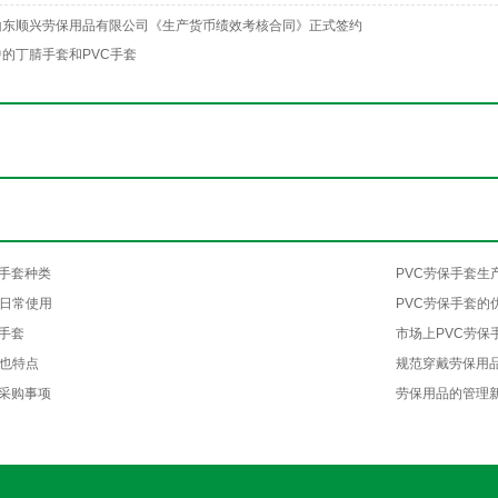
山东顺兴劳保用品有限公司《生产货币绩效考核合同》正式签约
的丁腈手套和PVC手套
手套种类
PVC劳保手套生
的日常使用
PVC劳保手套的
手套
市场上PVC劳保
用也特点
规范穿戴劳保用
采购事项
劳保用品的管理