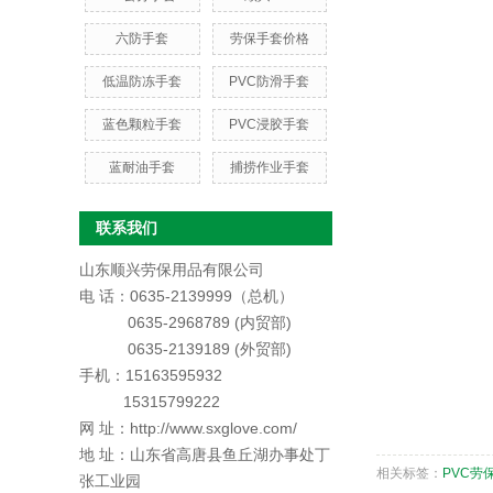
六防手套
劳保手套价格
低温防冻手套
PVC防滑手套
蓝色颗粒手套
PVC浸胶手套
蓝耐油手套
捕捞作业手套
联系我们
山东顺兴劳保用品有限公司
电 话：0635-2139999（总机）
0635-2968789 (内贸部)
0635-2139189 (外贸部)
手机：15163595932
15315799222
网 址：http://www.sxglove.com/
地 址：山东省高唐县鱼丘湖办事处丁
相关标签：
PVC劳
张工业园