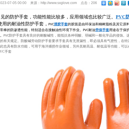
颗粒手套
2023-07-05 00:00
来源：
http://www.sxglove.com
点击：
206
耐磨手套
常见的防护手套，功能性能比较多，应用领域也比较广泛。
PVC
荧光手套
使用的耐油性防护手套，
浸胶手套
的胶面是由环保油和糊树脂粉及其它原
PVC
防化学手套
常棒的防渗透性能，特别适合在接触油性环境下作业。
耐油
劳保手套
用途在于保
PVC
。
防护手套具有良好的耐酸碱性，能抵抗各种弱酸、弱碱和一般化学品的侵蚀。
PVC
雨衣接袖手套
的有关规定。防酸碱劳动防护手套要求手套具有无泄漏性，即必须具有气密性，在特
此也具有防水功能，可用于海洋捕捞作业领域，另外其耐高温、耐低温等功能，可以
长款浸胶手套
VC手套