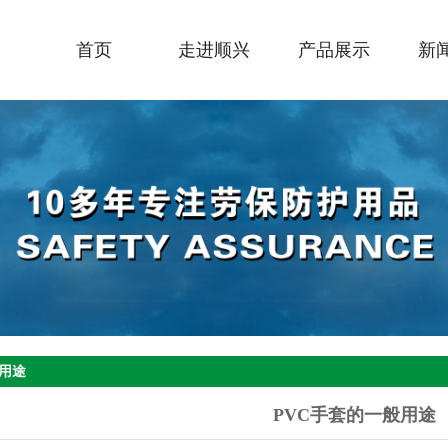
首页
走进顺兴
产品展示
新
公司简介
新款手套
联系我们
新
企业文化
六防手套
行
荣誉资质
耐油手套
技
营业执照
浸塑手套
公司场景
止滑手套
视频中心
家用手套
案例分享
防寒手套
光荣榜
光面手套
般用途
联系我们
粗面手套
PVC手套的一般用途
砂面手套