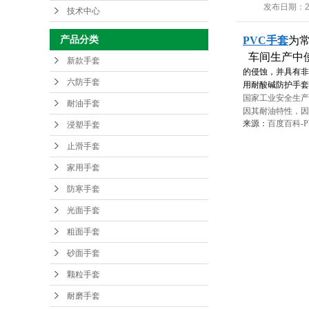
发布日期：
技术中心
产品分类
PVC手套
为
车间生产中
新款手套
的侵蚀，并具有非
六防手套
用耐酸碱防护手套
国家工业安全生产
耐油手套
因其耐油特性，因
来源：
百度百科-P
浸塑手套
止滑手套
家用手套
防寒手套
光面手套
粗面手套
砂面手套
颗粒手套
耐磨手套